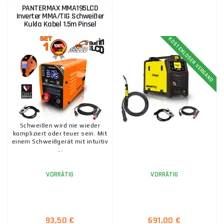
Schweißkabel, als auch Schutzausrüstung, Hauben und mehr.
PANTERMAX MMA195LCD
Inverter MMA/TIG Schweißer
Sie müssen nur wählen. Zögern Sie nicht, uns für eine
Kukla Kabel 1.5m Pinsel
Beratung bei Auswahl, Kauf oder Zahlung zu kontaktieren, wir
helfen Ihnen gerne weiter.
KOSTENLOSER VERSAND
Schweißen wird nie wieder
kompliziert oder teuer sein. Mit
einem Schweißgerät mit intuitiv
...
VORRÄTIG
VORRÄTIG
93,50 €
691,00 €