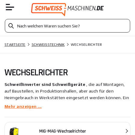
STARTSEITE
SCHWEISSTECHNIK
WECHSELRICHTER
WECHSELRICHTER
Schweißinverter sind Schweißgeräte
, die auf Montagen,
auf Baustellen, in Produktionshallen, aber auch für den
Heimgebrauch in Werkstätten eingesetzt werden können. Ein
Wechselrichter ist ein Gerät, das die normale Netzspannung in
Mehr anzeigen ...
hochfrequente Wechselspannung umwandelt, die dann zum
Schweißen verwendet wird. Wechselrichter zeichnen sich
durch hohe Leistung und niedrigen Preis aus. Zu den
MIG-MAG-Wechselrichter
Hauptvorteilen von Wechselrichtern zählen Abmessungen,