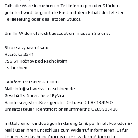
Falls die Ware in mehreren Teillieferungen oder Stücken
geliefert wird, beginnt die Frist mit dem Erhalt der letzten
Teillieferung oder des letzten Stücks.
Um Ihr Widerrufsrecht auszuüben, müssen Sie uns,
Stroje a vybavení s.r.o
Hasičská 2641
756 61 Rožnov pod Radhoštěm
Tschechien
Telefon: +4978195633080
Mail: info@schweiss-maschinen.de
Geschäftsführer: Josef Ryšica
Handelsregister: Kreisgericht, Ostrava, C 68318/KSOS
Umsatzsteuer-Identifikationsnummer(n): CZ05595436
mittels einer eindeutigen Erklärung (z. B. per Brief, Fax oder E-
Mail) über Ihren Entschluss zum Widerruf informieren. Dafür
können Sie das beigefügte Muster-Widerrufsformular