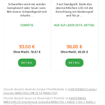
Schweißen wird nie wieder
Fast handgroß. Dank des
S
kompliziert oder teuer sein.
übersichtlichen LCD ist die
k
Mit einem Schweißgerät mit
Einrichtung ein Kinderspiel
M
intuitiv ...
und für je ...
VORRÄTIG
NUR AUF LAGER 2STK. ARTIKEL
93,50 €
98,00 €
Ohne MwSt. 78,57 €
Ohne MwSt. 82,35 €
DETAIL
DETAIL
Chcete doručit zboží do Česka? Prohlédněte si
PANTERMAX Svářecí
invertor MMA195LCD® SET4 (MMA/TIG)
Chcete doručiť tovar na Slovensko? Prezrite si
PANTERMAX
MMA195LCD invertorová zváračka MMA/TIG + Káble 1.5m + Kukla +