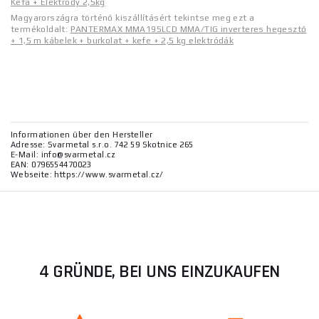
Kefa + Elektródy 2,5kg
Magyarországra történő kiszállításért tekintse meg ezt a
termékoldalt:
PANTERMAX MMA195LCD MMA/TIG inverteres hegesztő
+ 1,5 m kábelek + burkolat + kefe + 2,5 kg elektródák
Informationen über den Hersteller
Adresse: Svarmetal s.r.o. 742 59 Skotnice 265
E-Mail: info@svarmetal.cz
EAN: 0796554470023
Webseite: https://www.svarmetal.cz/
4 GRÜNDE, BEI UNS EINZUKAUFEN