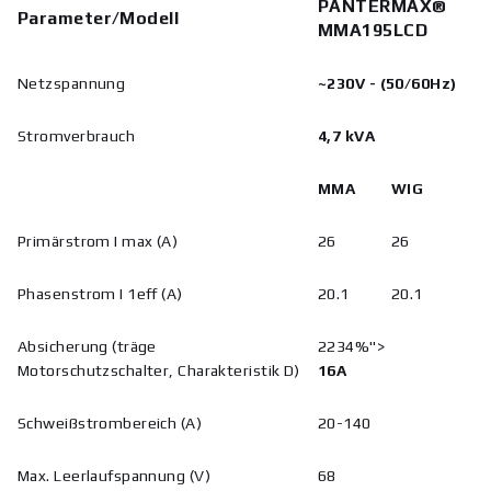
PANTERMAX®
Parameter/Modell
MMA195LCD
Netzspannung
~230V - (50/60Hz)
Stromverbrauch
4,7 kVA
MMA
WIG
Primärstrom I max (A)
26
26
Phasenstrom I 1eff (A)
20.1
20.1
Absicherung (träge
2234%">
Motorschutzschalter, Charakteristik D)
16A
Schweißstrombereich (A)
20-140
Max. Leerlaufspannung (V)
68