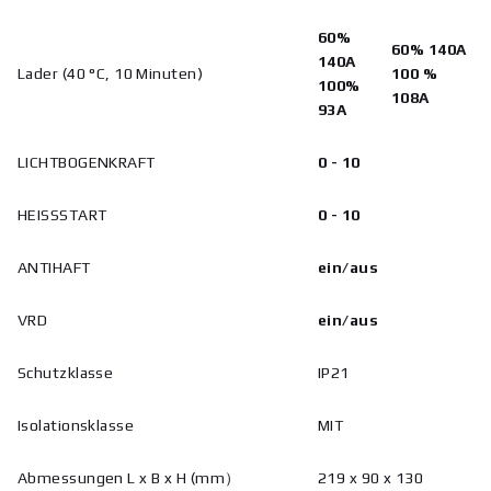
60%
60% 140A
140A
Lader (40 °C, 10 Minuten)
100 %
100%
108A
93A
LICHTBOGENKRAFT
0 - 10
HEISSSTART
0 - 10
ANTIHAFT
ein/aus
VRD
ein/aus
Schutzklasse
IP21
Isolationsklasse
MIT
Abmessungen L x B x H (mm）
219 x 90 x 130