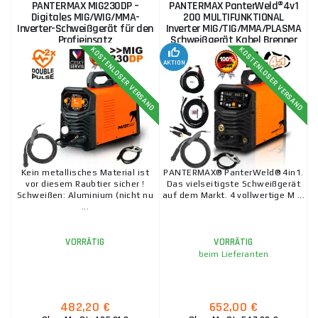
PANTERMAX MIG230DP –
PANTERMAX PanterWeld®4v1
Digitales MIG/WIG/MMA-
200 MULTIFUNKTIONAL
Inverter-Schweißgerät für den
Inverter MIG/TIG/MMA/PLASMA
Profieinsatz
Schweißgerät Kabel Brenner
Elektrode Rot. V
KOSTENLOSER VERSAND
KOSTENLOSER VERSAND
AKTION
Kein metallisches Material ist
PANTERMAX® PanterWeld® 4in1.
vor diesem Raubtier sicher !
Das vielseitigste Schweißgerät
Schweißen: Aluminium (nicht nu
auf dem Markt. 4 vollwertige M ...
...
VORRÄTIG
VORRÄTIG
beim Lieferanten
482,20 €
652,00 €