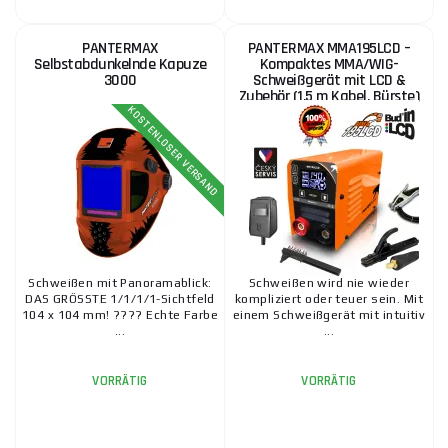
143,30
VORRÄTIG
ks
€
PANTERMAX
PANTERMAX MMA195LCD –
beim Lieferanten
Selbstabdunkelnde Kapuze
Kompaktes MMA/WIG-
3000
IN DEN WARENKORB
Schweißgerät mit LCD &
Zubehör (1,5 m Kabel, Bürste)
PANTERMAX MIG230DP – Digitales MIG/WIG/MMA-
KOSTENLOSER VERSAND
Inverter-Schweißgerät für den Profieinsatz
482,20 €
VORRÄTIG
ks
IN DEN WARENKORB
PanterMAX® Kopfkreuz ERGO, ROBOT, Predator,
Panter
Schweißen mit Panoramablick:
Schweißen wird nie wieder
29,40 €
VORRÄTIG
DAS GRÖSSTE 1/1/1/1-Sichtfeld
kompliziert oder teuer sein. Mit
ks
IN DEN WARENKORB
104 x 104 mm! ???? Echte Farbe
einem Schweißgerät mit intuitiv
...
...
PANTERMAX MMA195LCD – Kompaktes MMA/WIG-
VORRÄTIG
VORRÄTIG
Schweißgerät mit LCD & Zubehör (1,5 m Kabel,
Bürste)
88,90 €
VORRÄTIG
ks
IN DEN WARENKORB