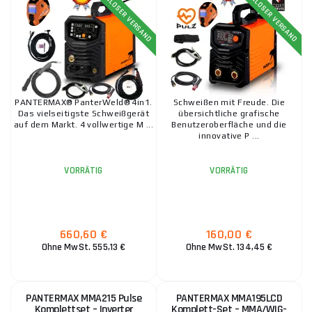
KOSTENLOSER VERSAND
KOSTENLOSER VERSAND
73,00
VORRÄTIG
ks
€
beim Lieferanten
IN DEN WARENKORB
PANTERMAX MMA195LCD Inverter MMA/TIG
Schweißer Kukla Kabel 1.5m Pinsel
93,50 €
VORRÄTIG
ks
IN DEN WARENKORB
PANTERMAX® PanterWeld® 4in1.
Schweißen mit Freude. Die
Das vielseitigste Schweißgerät
übersichtliche grafische
auf dem Markt. 4 vollwertige M ...
Benutzeroberfläche und die
innovative P ...
PANTERMAX® PanterWeld®4v1 200 SG-55 Elektrode
VORRÄTIG
VORRÄTIG
2,10 €
VORRÄTIG
ks
IN DEN WARENKORB
660,60 €
160,00 €
PANTERMAX PanterWeld®4v1 200 MULTI-FUNKTION
Ohne MwSt. 555,13 €
Ohne MwSt. 134,45 €
MIG/TIG/MMA/PLASMA Inverter-Schweissgerät
Brenner Kabel Elektrode
660,60 €
VORRÄTIG
ks
IN DEN WARENKORB
PANTERMAX MMA215 Pulse
PANTERMAX MMA195LCD
Komplettset – Inverter
Komplett-Set – MMA/WIG-