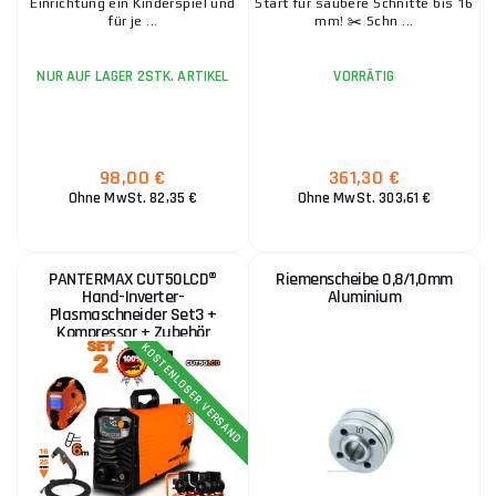
Einrichtung ein Kinderspiel und
Start für saubere Schnitte bis 16
für je ...
mm! ✂️ Schn ...
NUR AUF LAGER 2STK. ARTIKEL
VORRÄTIG
98,00 €
361,30 €
Ohne MwSt. 82,35 €
Ohne MwSt. 303,61 €
PANTERMAX CUT50LCD®
Riemenscheibe 0,8/1,0mm
Hand-Inverter-
Aluminium
Plasmaschneider Set3 +
Kompressor + Zubehör
KOSTENLOSER VERSAND