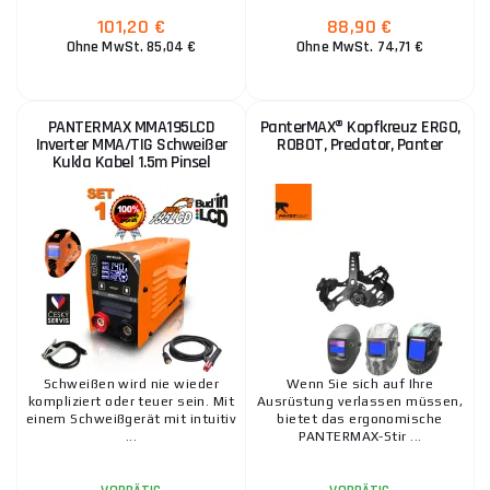
101,20 €
88,90 €
Ohne MwSt. 85,04 €
Ohne MwSt. 74,71 €
PANTERMAX CUT50LCD® Hand-Inverter-
Plasmaschneider Set3 + Kompressor + Zubehör
669,70 €
VORRÄTIG
PANTERMAX MMA195LCD
PanterMAX® Kopfkreuz ERGO,
ks
IN DEN WARENKORB
Inverter MMA/TIG Schweißer
ROBOT, Predator, Panter
Kukla Kabel 1.5m Pinsel
Riemenscheibe 0,8/1,0mm Aluminium
13,20 €
VORRÄTIG
ks
IN DEN WARENKORB
Schweißen wird nie wieder
Wenn Sie sich auf Ihre
kompliziert oder teuer sein. Mit
Ausrüstung verlassen müssen,
einem Schweißgerät mit intuitiv
bietet das ergonomische
...
PANTERMAX-Stir ...