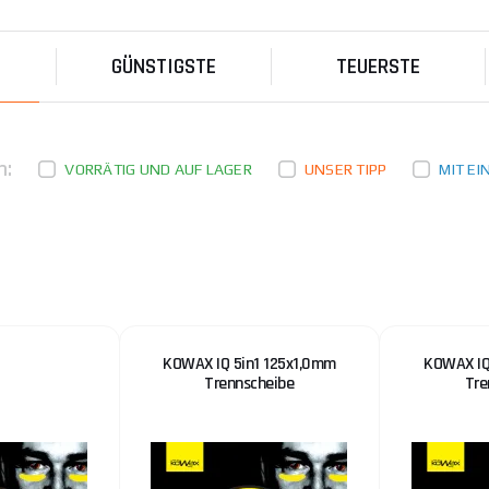
KOWAX® IQ+ 5in1 revolutionäre Klinge schneidet: Stah
Aluminium, Gusseisen, PVC Nach vielen Jahren der Ent
GÜNSTIGSTE
TEUERSTE
n:
VORRÄTIG UND AUF LAGER
UNSER TIPP
MIT E
KOWAX IQ 2in1 Keramikscheibe 125mm ZR80
KOWAX IQ 5in1 125x1,0mm
KOWAX IQ
KOWAX® IQ+ Fächerscheibe Maximale Schleifleistung
Trennscheibe
Tre
diese beiden Eigenschaften gibt es jetzt vereint in der
KOWAX IQ 2in1 Keramikscheibe 125mm ZR60