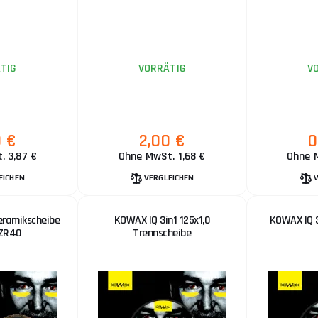
TIG
VORRÄTIG
V
0 €
2,00 €
0
. 3,87 €
Ohne MwSt. 1,68 €
Ohne 
EICHEN
VERGLEICHEN
eramikscheibe
KOWAX IQ 3in1 125x1,0
KOWAX IQ 3
ZR40
Trennscheibe