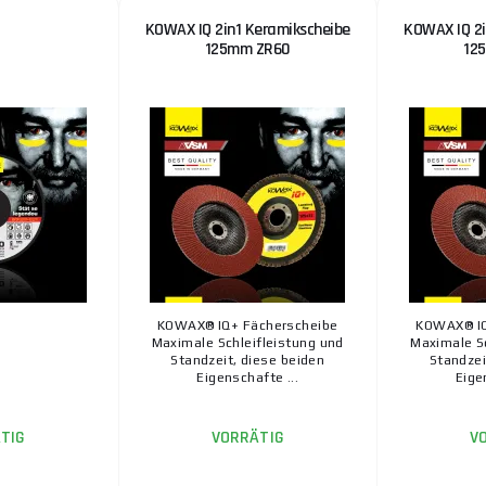
KOWAX IQ 2in1 Keramikscheibe
KOWAX IQ 2i
125mm ZR60
12
KOWAX® IQ+ Fächerscheibe
KOWAX® IQ
Maximale Schleifleistung und
Maximale Sc
Standzeit, diese beiden
Standzei
Eigenschafte ...
Eige
TIG
VORRÄTIG
V