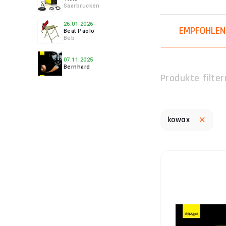
4.
Saarbrucken
26.01.2026
EMPFOHLEN
Beat Paolo
Beb
5.
07.11.2025
Bernhard
Produkte filter
6.
kowax
7.
8.