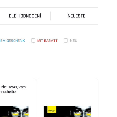
l, Edelstahl,
ks
IN DEN WARENKORB
wi ...
DLE HODNOCENÍ
NEUESTE
0,70 €
VORRÄTIG
ks
IN DEN WARENKORB
INEM GESCHENK
MIT RABATT
NEU
2,00 €
VORRÄTIG
ks
IN DEN WARENKORB
4,70 €
VORRÄTIG
 5in1 125x1,6mm
 und Standzeit,
nnscheibe
ks
IN DEN WARENKORB
 ...
4,70 €
VORRÄTIG