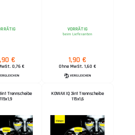
ORRÄTIG
VORRÄTIG
beim Lieferanten
,90 €
1,90 €
MwSt. 0,76 €
Ohne MwSt. 1,60 €
VERGLEICHEN
VERGLEICHEN
in1 Trennscheibe
KOWAX IQ 3in1 Trennscheibe
115x1,9
115x1,6