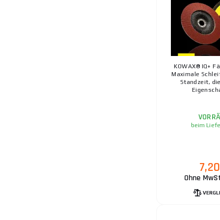
KOWAX® IQ+ Fä
Maximale Schlei
Standzeit, di
Eigenscha
VORRÄ
beim Lief
7,2
Ohne MwSt
VERGL