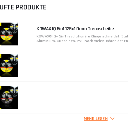
UFTE PRODUKTE
KOWAX IQ 5in1 125x1,0mm Trennscheibe
KOWAX® IQ+ 5in1 revolutionäre Klinge schneidet: Stah
Aluminium, Gusseisen, PVC Nach vielen Jahren der Ent
MEHR LESEN
KOWAX IQ 5in1 125x1,6mm Trennscheibe