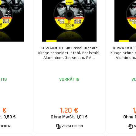
KOWAX® IQ+ Fächerscheibe Maximale Schleifleistung
diese beiden Eigenschaften gibt es jetzt vereint in der
KOWAX® IQ+ 5in1 revolutionäre
KOWAX® IQ+ 
Klinge schneidet: Stahl, Edelstahl,
Klinge schneid
Aluminium, Gusseisen, PV ...
Aluminium,
TIG
VORRÄTIG
V
0 €
1,20 €
1
. 0,59 €
Ohne MwSt. 1,01 €
Ohne 
EICHEN
VERGLEICHEN