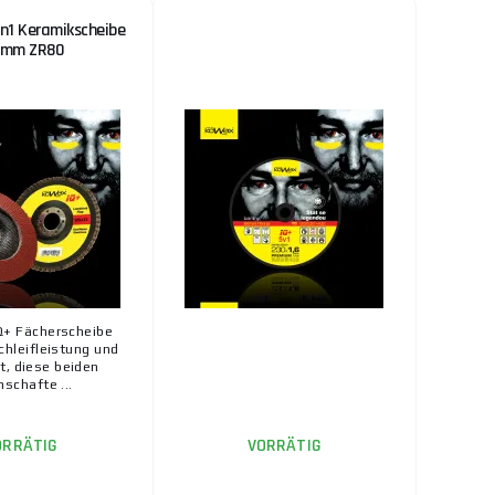
n1 Keramikscheibe
5mm ZR80
+ Fächerscheibe
hleifleistung und
t, diese beiden
nschafte ...
ORRÄTIG
VORRÄTIG