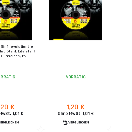
 und Standzeit,
ks
IN DEN WARENKORB
 ...
1,80 €
VORRÄTIG
ks
IN DEN WARENKORB
5in1 revolutionäre
et: Stahl, Edelstahl,
4,60 €
 Gusseisen, PV ...
VORRÄTIG
ks
IN DEN WARENKORB
ORRÄTIG
VORRÄTIG
2,00 €
VORRÄTIG
ks
,20 €
1,20 €
IN DEN WARENKORB
MwSt. 1,01 €
Ohne MwSt. 1,01 €
VERGLEICHEN
VERGLEICHEN