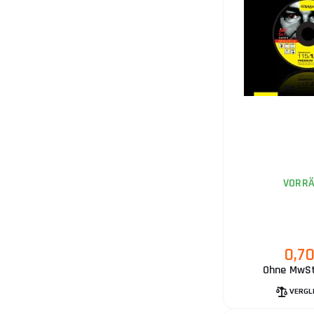
9.
10.
VORRÄ
11.
0,7
Ohne MwSt
VERGL