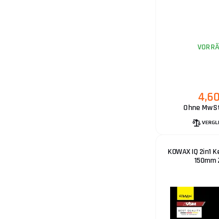
VORRÄ
4,6
Ohne MwSt
VERGL
KOWAX IQ 2in1 K
150mm 