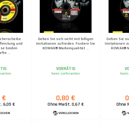
cherscheibe
Geben Sie sich nicht mit billigen
Geben Sie sic
fleistung und
Imitationen zufrieden. Fordern Sie
Imitationen z
ese beiden
KOWAX® Markenqualität ...
KOWAX® Ma
fte ...
TIG
VORRÄTIG
V
eranten
beim Lieferanten
beim
0 €
0,80 €
0
. 6,05 €
Ohne MwSt. 0,67 €
Ohne 
EICHEN
VERGLEICHEN