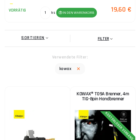
19,60 €
VORRÄTIG
ks
IN DEN WARENKORB
SORTIEREN
FILTER
Verwendete Filter:
kowax
KOWAX® T09A Brenner, 4m
TIG-8pin Handbrenner
KOSTENLOSER VERSAND