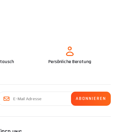
ür Hobelmaschinen kann die Arbeit mit der
Vorschubbänder, Positionierungslineale,
er Räumnadel, ihre Leistung, Art und Abmessungen
ich von 5-15 000 CZK, stationäre professionelle
mtausch
Persönliche Beratung
für Profis, die mit Holz arbeiten. Aus
tellung von Möbeln, Fußböden oder
hobel unterscheidet sich von der klassischen
naueres Ergebnis gewährleistet. Einige
chine mit Schleppvorrichtung