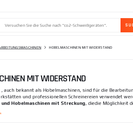
ARBEITUNGSMASCHINEN
HOBELMASCHINEN MIT WIDERSTAND
HINEN MIT WIDERSTAND
n
, auch bekannt als Hobelmaschinen, sind für die Bearbeit
kstätten und professionellen Schreinereien verwendet wer
 und Hobelmaschinen mit Streckung
, die
die Möglichkeit 
eren und somit die Notwendigkeit des Kaufs einer Streckm
.
 in 1 - Hobelmaschine und Streckmaschine.
Hobelmaschinen 
digkeit des Zylinders mit den Hobelmessern sowie der stabi
läche garantieren. Bei der Wahl der richtigen Hobelmaschine 