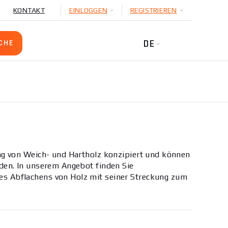
KONTAKT
EINLOGGEN
REGISTRIEREN
DE
ung von Weich- und Hartholz konzipiert und können
den. In unserem Angebot finden Sie
des Abflachens von Holz mit seiner Streckung zum
aschine beseitigen, denn Hobelmaschinen mit
sind Holzbearbeitungsmaschinen, die dank der
len Konstruktion eine glatte, spänefreie und
ist die Breite der Hobelfläche ein wichtiger