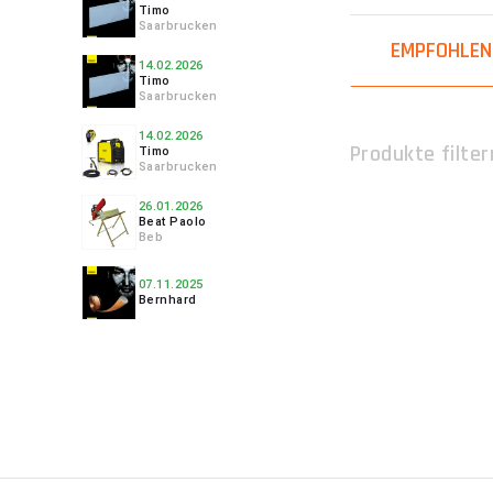
Aspekt.
Timo
Saarbrucken
EMPFOHLEN
In unserem Angeb
14.02.2026
Timo
aus der jeder, o
Saarbrucken
Hobelmaschinen
dem Kauf oder de
14.02.2026
Produkte filter
Timo
Saarbrucken
26.01.2026
WIE WÄHLT
Beat Paolo
Beb
MUSS MAN
07.11.2025
Bernhard
Bei der Wahl ei
Leistung, Geschw
Arten von Hobe
Die stationäre, s
Hobelmaschine m