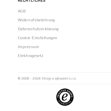
RECHTLICHES
AGB
L
eistung des Ho
Widerrufsbelehrung
eine Leistung vo
Datenschutzerklärung
professionellere
und sind etwa 1 
Cookie-Einstellungen
Stationäre Hobel
Impressum
Drehzahlbereich
Elektrogesetz
Minute leisten.
An
Die meisten Hobe
Bearbeitung von 
Bearbeitung von 
© 2008 - 2026 Stroje a vybavení s.r.o.
M
aterialabtrag
Abtragswerte zwi
bis 260 mm, währ
Bei professionel
und 110 dB und k