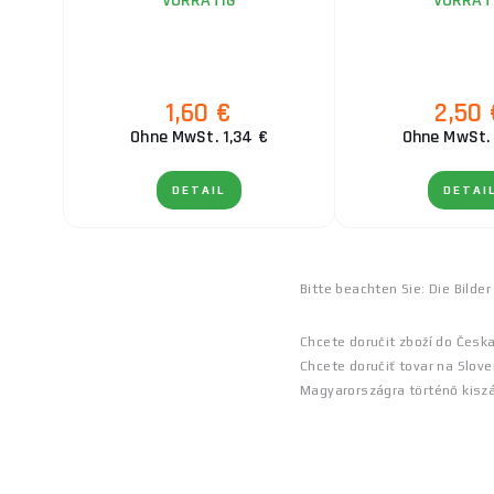
VORRÄTIG
VORRÄT
1,60 €
2,50 
Ohne MwSt. 1,34 €
Ohne MwSt. 
DETAIL
DETAI
Bitte beachten Sie: Die Bild
Chcete doručit zboží do Česk
Chcete doručiť tovar na Slove
Magyarországra történő kiszá