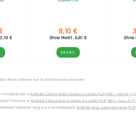
IG
VORRÄTIG
V
€
8,10 €
2,10 €
Ohne MwSt. 6,81 €
Ohne 
L
DETAIL
er der Waren dienen nur zu Informationszwecken.
a? Prohlédněte si
KOWAX Čelová potní páska pro kuklu FLIP ARC+ (pos.A-11.
nsko? Prezrite si
KOWAX Čelová potná páska pre kuklu FLIP ARC+ (pos.A-11.
llításért tekintse meg ezt a termékoldalt:
KOWAX első izzasztószalag FLIP 