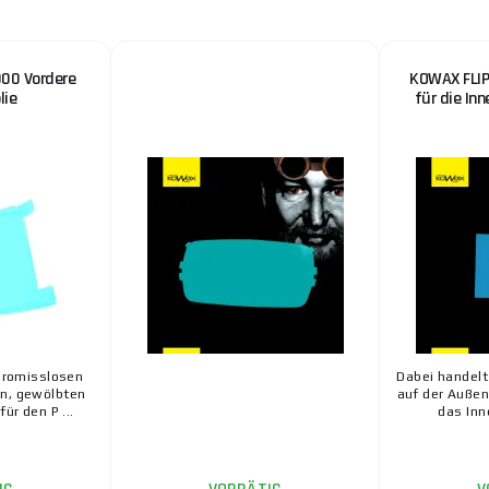
00 Vordere
KOWAX FLIP
lie
für die In
promisslosen
Dabei handelt
en, gewölbten
auf der Außen
ür den P ...
das Inn