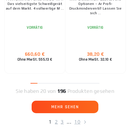
Das vielseitigste Schweißgerät
Optionen – Ar Profi-
auf dem Markt. 4 vollwertige M ...
Druckminderventil! Lassen Sie
sich ...
VORRÄTIG
VORRÄTIG
660,60 €
38,20 €
Ohne MwSt. 555,13 €
Ohne MwSt. 32,10 €
Sie haben
20 von
196
Produkten gesehen
MEHR SEHEN
1
2
3
...
10