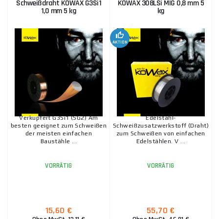
Schweißdraht KOWAX G3Si1
KOWAX 308LSi MIG 0,8 mm 5
1,0 mm 5 kg
kg
AKTION
Verkupfert G3Si1 (SG2) Am
Edelstahl-
besten geeignet zum Schweißen
Schweißzusatzwerkstoff (Draht)
der meisten einfachen
zum Schweißen von einfachen
Baustähle ...
Edelstählen. V ...
VORRÄTIG
VORRÄTIG
15,60 €
55,70 €