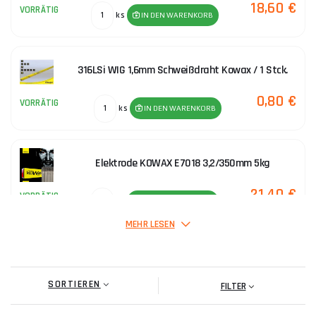
18,60 €
VORRÄTIG
ks
IN DEN WARENKORB
316LSi WIG 1,6mm Schweißdraht Kowax / 1 Stck.
0,80 €
VORRÄTIG
ks
IN DEN WARENKORB
Elektrode KOWAX E7018 3,2/350mm 5kg
21,40 €
VORRÄTIG
ks
IN DEN WARENKORB
MEHR LESEN
SORTIEREN
2,20 €
FILTER
VORRÄTIG
ks
IN DEN WARENKORB