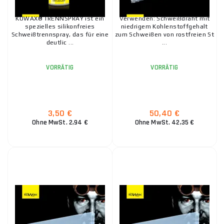
38,20 €
VORRÄTIG
ks
IN DEN WARENKORB
KOWAX® TRENNSPRAY ist ein
Verwenden: Schweißdraht mit
spezielles silikonfreies
niedrigem Kohlenstoffgehalt
Schweißtrennspray, das für eine
zum Schweißen von rostfreien St
deutlic ...
...
VORRÄTIG
VORRÄTIG
706,20 €
VORRÄTIG
ks
IN DEN WARENKORB
3,50 €
50,40 €
Ohne MwSt. 2,94 €
Ohne MwSt. 42,35 €