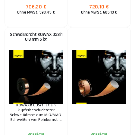
706,20 €
720,10 €
0,90 €
Ohne MwSt. 593,45 €
Ohne MwSt. 605,13 €
VORRÄTIG
ks
IN DEN WARENKORB
Schweißdraht KOWAX G3Si1
PANTERMAX PM3000 Vordere Abdeckfolie
0,8 mm 5 kg
2,50 €
VORRÄTIG
ks
IN DEN WARENKORB
PANTERMAX Selbstabdunkelnde Kapuze 3000
101,20 €
VORRÄTIG
ks
IN DEN WARENKORB
KOWAX® G3Si1 ist ein
kupferbeschichteter
Schweißdraht zum MIG/MAG-
Schweißen von Feinkornst ...
1,60 €
VORRÄTIG
ks
VORRÄTIG
VORRÄTIG
IN DEN WARENKORB