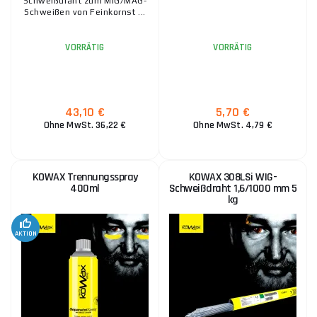
Schweißdraht zum MIG/MAG-
Schweißen von Feinkornst ...
Schweißdraht KOWAX G3Si1 0,6 mm 5 kg
19,20 €
VORRÄTIG
VORRÄTIG
VORRÄTIG
ks
IN DEN WARENKORB
43,10 €
5,70 €
Ohne MwSt. 36,22 €
Ohne MwSt. 4,79 €
4,80 €
VORRÄTIG
ks
IN DEN WARENKORB
KOWAX Trennungsspray
KOWAX 308LSi WIG-
400ml
Schweißdraht 1,6/1000 mm 5
PANTERMAX MMA195LCD Komplett-Set – MMA/WIG-
kg
Schweißgerät mit 2,5 kg Elektroden & Zubehör
104,20 €
AKTION
VORRÄTIG
ks
IN DEN WARENKORB
KOWAX® Ar CO2 profi Druckreduzierventil