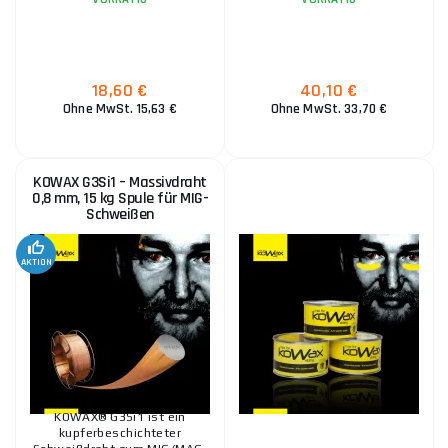
18,60 €
40,10 €
Ohne MwSt. 15,63 €
Ohne MwSt. 33,70 €
5,70 €
VORRÄTIG
ks
IN DEN WARENKORB
KOWAX G3Si1 – Massivdraht
0,8 mm, 15 kg Spule für MIG-
PANTERMAX® Film PM3000 Rückwandfolie
Schweißen
1,60 €
VORRÄTIG
ks
AKTION
IN DEN WARENKORB
KOWAX 308LSi MIG 0,8 mm 5 kg
55,70 €
VORRÄTIG
ks
IN DEN WARENKORB
KOWAX® G3Si1 ist ein
kupferbeschichteter