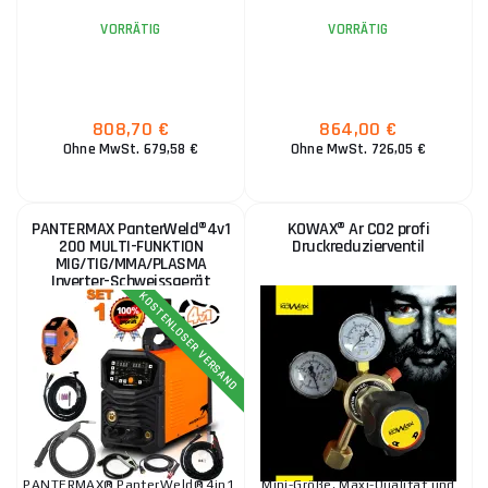
VORRÄTIG
VORRÄTIG
808,70 €
864,00 €
Ohne MwSt. 679,58 €
Ohne MwSt. 726,05 €
PANTERMAX PanterWeld®4v1
KOWAX® Ar CO2 profi
200 MULTI-FUNKTION
Druckreduzierventil
MIG/TIG/MMA/PLASMA
Inverter-Schweissgerät
Brenner Kabel Elektrode
KOSTENLOSER VERSAND
PANTERMAX® PanterWeld® 4in1.
Mini-Größe, Maxi-Qualität und