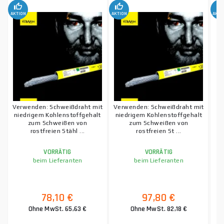
AKTION
AKTION
AKTI
Verwenden: Schweißdraht mit
Verwenden: Schweißdraht mit
niedrigem Kohlenstoffgehalt
niedrigem Kohlenstoffgehalt
zum Schweißen von
zum Schweißen von
rostfreien Stähl ...
rostfreien St ...
VORRÄTIG
VORRÄTIG
beim Lieferanten
beim Lieferanten
78,10 €
97,80 €
Ohne MwSt. 65,63 €
Ohne MwSt. 82,18 €